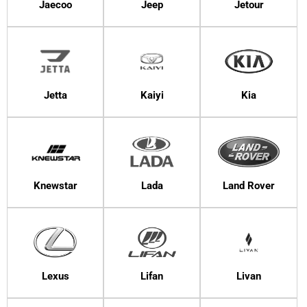
Jaecoo
Jeep
Jetour
Jetta
Kaiyi
Kia
Knewstar
Lada
Land Rover
Lexus
Lifan
Livan