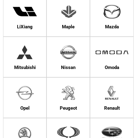
LiXiang
Maple
Mazda
Mitsubishi
Nissan
Omoda
Opel
Peugeot
Renault