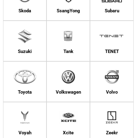
Skoda
SsangYong
Subaru
Suzuki
Tank
TENET
Toyota
Volkswagen
Volvo
Voyah
Xcite
Zeekr