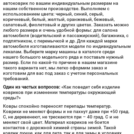
автоковрик по вашим индивидуальным размерам на
нашем собственном производстве. Выполняем с
использованием цвета: черный, синий, серый,
коричневый, белый, желтый, оранжевый, бежевый,
салатовый, фиолетовый и других цветах. Заказать можно
любого размера и очень удобной формы: для салона
автомобиля (водительский и пассажирский), багажника, с
подпятником, с перемычкой и др. Для каждой марки
автомобиля изготавливаются модели по индивидуальным
лекалам. Выберите марку машины в каталоге среди
нашего большого модельного ряда и поставьте нужный
размер. Если по какой-то причине в нашем магазине
такого варианта нет, мы легко оформим заказ и
изготовим для вас под заказ с учетом персональных
требований.
Один из частых вопросов:
«Как поведет себя изделие
ковриков при изменении температуры окружающей
среды?»
Ковры спокойно переносят перепады температур.
Коврики не меняют формы и не пахнут даже при +50 град.
С, не деревенеют, не трескаются при – 40 град. С и не
меняют свой цвет. Материал ковриков не боится
контактов с дорожной химией страны зимой. Такой
коврик лучше, как для лета, так и для зимы в условиях