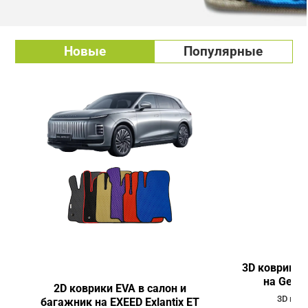
Новые
Популярные
3D коврики 
на Geely
2D коврики EVA в салон и
3D ков
багажник на EXEED Exlantix ET