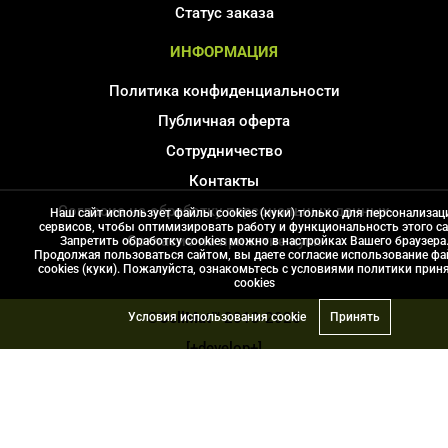
Статус заказа
ИНФОРМАЦИЯ
Политика конфиденциальности
Публичная оферта
Сотрудничество
Контакты
Согласие на обработку персональных данных
Наш сайт использует файлы cookies (куки) только для персонализац
сервисов, чтобы оптимизировать работу и функциональность этого са
Соглаcие на принятие куки
Запретить обработку cookies можно в настройках Вашего браузера
Продолжая пользоваться сайтом, вы даете согласие использование ф
Карта сайта
cookies (куки). Пожалуйста, ознакомьтесь с условиями политики прин
сookies
©CellMat™
2013-2026
Условия использования cookie
Принять
[+develop+]