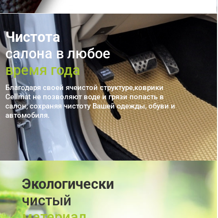
Чистота
салона в любое
время года
Благодаря своей ячеистой структуре,коврики
Cellmat не позволяют воде и грязи попасть в
салон, сохраняя чистоту Вашей одежды, обуви и
автомобиля.
Экологически
чистый
материал