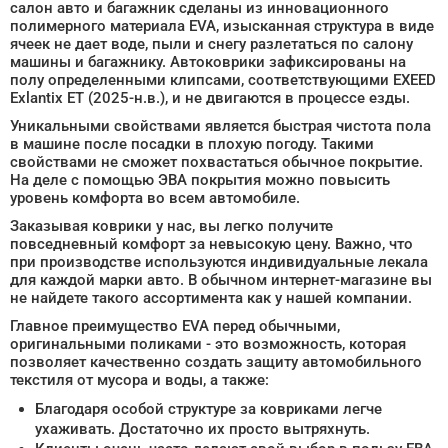
салон авто и багажник сделаны из инновационного
полимерного материала EVA, изысканная структура в виде
ячеек не дает воде, пыли и снегу разлетаться по салону
машины и багажнику. Автоковрики зафиксированы на
полу определенными клипсами, соответствующими EXEED
Exlantix ET (2025-н.в.), и не двигаются в процессе езды.
Уникальными свойствами является быстрая чистота пола
в машине после посадки в плохую погоду. Такими
свойствами не сможет похвастаться обычное покрытие.
На деле с помощью ЭВА покрытия можно повысить
уровень комфорта во всем автомобиле.
Заказывая коврики у нас, вы легко получите
повседневный комфорт за невысокую цену. Важно, что
при производстве используются индивидуальные лекала
для каждой марки авто. В обычном интернет-магазине вы
не найдете такого ассортимента как у нашей компании.
Главное преимущество EVA перед обычными,
оригинальными поликами - это возможность, которая
позволяет качественно создать защиту автомобильного
текстиля от мусора и воды, а также:
Благодаря особой структуре за ковриками легче
ухаживать. Достаточно их просто вытряхнуть.